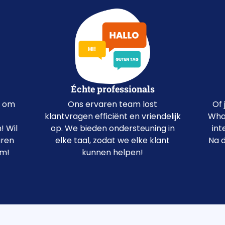
Échte professionals
Of 
t om
Ons ervaren team lost
What
klantvragen efficiënt en vriendelijk
int
! Wil
op. We bieden ondersteuning in
Na d
uren
elke taal, zodat we elke klant
em!
kunnen helpen!