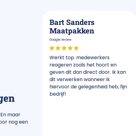
Bart Sanders
ek BV
Maatpakken
Google review
nze website
Werkt top. medewerkers
hniek.nl
reageren zoals het hoort en
 al ruim 3
geven dit dan direct door. Ik kan
snelle wijze
dit verwerken wanneer ik
ijk is voor
hiervoor de gelegenheid heb, fijn
an ons én
bedrijf!
gen
! En maar
voor nog een