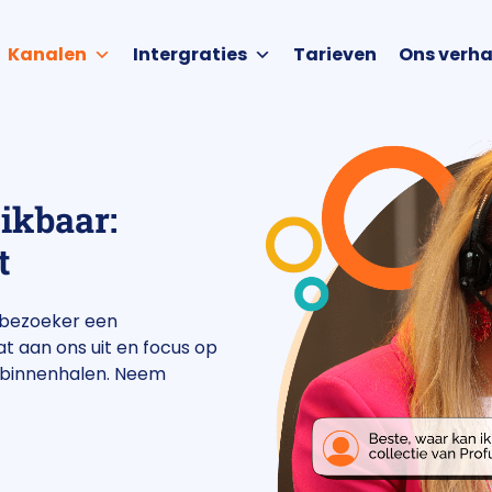
Kanalen
Intergraties
Tarieven
Ons verha
eikbaar:
t
ebezoeker een
t aan ons uit en focus op
ds binnenhalen. Neem