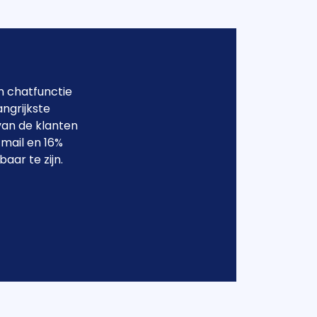
en chatfunctie
angrijkste
van de klanten
-mail en 16%
aar te zijn.