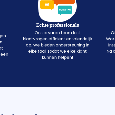
Échte professionals
Of
Ons ervaren team lost
gen
Word
klantvragen efficiënt en vriendelijk
en
int
op. We bieden ondersteuning in
at
Na d
elke taal, zodat we elke klant
Geen
kunnen helpen!