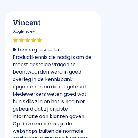
Vincent
Decit 
Google review
Google review
Ik ben erg tevreden.
Erg fijne c
Productkennis die nodig is om de
installere
meest gestelde vragen te
waar. We 
beantwoorden werd in goed
support va
overleg in de kennisbank
denken me
opgenomen en direct gebruikt.
Medewerkers weten goed wat
hun skills zijn en het is nog niet
gebeurd dat zij onjuiste
informatie aan klanten gaven.
Op deze manier is zijn de
webshops buiten de normale